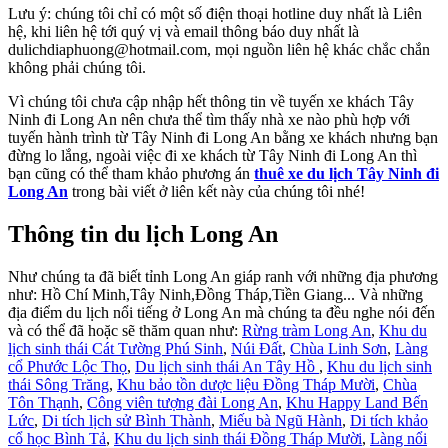
Lưu ý: chúng tôi chỉ có một số điện thoại hotline duy nhất là Liên
hệ, khi liên hệ tới quý vị và email thông báo duy nhất là
dulichdiaphuong@hotmail.com, mọi nguồn liên hệ khác chắc chắn
không phải chúng tôi.
Vì chúng tôi chưa cập nhập hết thông tin về tuyến xe khách Tây
Ninh đi Long An nên chưa thể tìm thấy nhà xe nào phù hợp với
tuyến hành trình từ Tây Ninh đi Long An bằng xe khách nhưng bạn
đừng lo lắng, ngoài việc đi xe khách từ Tây Ninh đi Long An thì
bạn cũng có thể tham khảo phương án
thuê xe du lịch Tây Ninh đi
Long An
trong bài viết ở liên kết này của chúng tôi nhé!
Thông tin du lịch Long An
Như chúng ta đã biết tỉnh Long An giáp ranh với những địa phương
như: Hồ Chí Minh,Tây Ninh,Đồng Tháp,Tiền Giang... Và những
địa điểm du lịch nổi tiếng ở Long An mà chúng ta đều nghe nói đến
và có thể đã hoặc sẽ thăm quan như:
Rừng tràm Long An
,
Khu du
lịch sinh thái Cát Tường Phú Sinh
,
Núi Đất
,
Chùa Linh Sơn
,
Làng
cổ Phước Lộc Thọ
,
Du lịch sinh thái An Tây Hồ
,
Khu du lịch sinh
thái Sông Trăng
,
Khu bảo tồn dược liệu Đồng Tháp Mười
,
Chùa
Tôn Thạnh
,
Công viên tượng đài Long An
,
Khu Happy Land Bến
Lức
,
Di tích lịch sử Bình Thành
,
Miếu bà Ngũ Hành
,
Di tích khảo
cổ học Bình Tả
,
Khu du lịch sinh thái Đồng Tháp Mười
,
Làng nổi