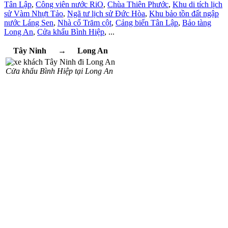
Tân Lập
,
Công viên nước RiO
,
Chùa Thiên Phước
,
Khu di tích lịch
sử Vàm Nhựt Tảo
,
Ngã tư lịch sử Đức Hòa
,
Khu bảo tồn đất ngập
nước Láng Sen
,
Nhà cổ Trăm cột
,
Cảng biển Tân Lập
,
Bảo tàng
Long An
,
Cửa khẩu Bình Hiệp
, ...
Tây Ninh
→
Long An
Cửa khẩu Bình Hiệp tại Long An