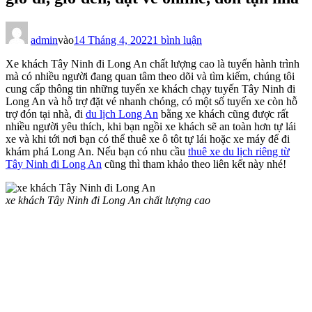
ở
Xe
admin
vào
14 Tháng 4, 2022
1 bình luận
khách
Xe khách Tây Ninh đi Long An chất lượng cao là tuyến hành trình
Tây
mà có nhiều người đang quan tâm theo dõi và tìm kiếm, chúng tôi
Ninh
cung cấp thông tin những tuyến xe khách chạy tuyến Tây Ninh đi
đi
Long An và hỗ trợ đặt vé nhanh chóng, có một số tuyến xe còn hỗ
Long
trợ đón tại nhà, đi
du lịch Long An
bằng xe khách cũng được rất
An
nhiều người yêu thích, khi bạn ngồi xe khách sẽ an toàn hơn tự lái
giá
xe và khi tới nơi bạn có thể thuê xe ô tôt tự lái hoặc xe máy để đi
tốt
khám phá Long An. Nếu bạn có nhu cầu
thuê xe du lịch riêng từ
có
Tây Ninh đi Long An
cũng thì tham khảo theo liên kết này nhé!
giờ
đi,
giờ
xe khách Tây Ninh đi Long An chất lượng cao
đến,
đặt
vé
online,
đón
tận
nhà