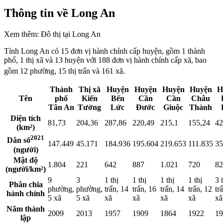
Thông tin về Long An
Xem thêm: Đô thị tại Long An
Tỉnh Long An có 15 đơn vị hành chính cấp huyện, gồm 1 thành
phố, 1 thị xã và 13 huyện với 188 đơn vị hành chính cấp xã, bao
gồm 12 phường, 15 thị trấn và 161 xã.
Thành
Thị xã
Huyện
Huyện
Huyện
Huyện
H
Tên
phố
Kiến
Bến
Cần
Cần
Châu
Tân An
Tường
Lức
Đước
Giuộc
Thành
Diện tích
81,73
204,36
287,86
220,49
215,1
155,24
42
(km²)
2021
Dân số
147.449
45.171
184.936
195.604
219.653
111.835
35
(người)
Mật độ
1.804
221
642
887
1.021
720
82
(người/km²)
9
3
1 thị
1 thị
1 thị
1 thị
3 
Phân chia
phường,
phường,
trấn, 14
trấn, 16
trấn, 14
trấn, 12
tr
hành chính
5 xã
5 xã
xã
xã
xã
xã
xã
Năm thành
2009
2013
1957
1909
1864
1922
19
lập