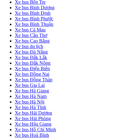
Xe bus Bến Tre
Xe bus Bình Dương
Xe bus Bình Định
Xe bus Bình Phước
Xe bus Bình Thuận
Xe bus Cà Mau
Xe bus Cần Thơ
Xe bus Cao Bằng
Xe bus du lịch
Xe bus Đà Nẵng
Xe bus Đắk Lắk
Xe bus Đắk Nông
Xe bus Điện Biên
Xe bus Đồng Nai
Xe bus Đồng Tháp
Xe bus Gia Lai
Xe bus Hà Giang
Xe bus Hà Nam
Xe bus Hà Nội
Xe bus Hà Tĩnh
Xe bus Hải Dương
Xe bus Hải Phòng
Xe bus Hậu Giang
Xe bus Hồ Chí Minh
Xe bus Hoà Bình