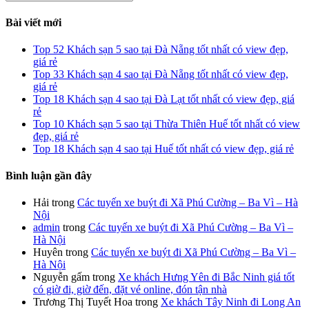
kiếm
cho:
Bài viết mới
Top 52 Khách sạn 5 sao tại Đà Nẵng tốt nhất có view đẹp,
giá rẻ
Top 33 Khách sạn 4 sao tại Đà Nẵng tốt nhất có view đẹp,
giá rẻ
Top 18 Khách sạn 4 sao tại Đà Lạt tốt nhất có view đẹp, giá
rẻ
Top 10 Khách sạn 5 sao tại Thừa Thiên Huế tốt nhất có view
đẹp, giá rẻ
Top 18 Khách sạn 4 sao tại Huế tốt nhất có view đẹp, giá rẻ
Bình luận gần đây
Hải
trong
Các tuyến xe buýt đi Xã Phú Cường – Ba Vì – Hà
Nội
admin
trong
Các tuyến xe buýt đi Xã Phú Cường – Ba Vì –
Hà Nội
Huyên
trong
Các tuyến xe buýt đi Xã Phú Cường – Ba Vì –
Hà Nội
Nguyễn gấm
trong
Xe khách Hưng Yên đi Bắc Ninh giá tốt
có giờ đi, giờ đến, đặt vé online, đón tận nhà
Trương Thị Tuyết Hoa
trong
Xe khách Tây Ninh đi Long An