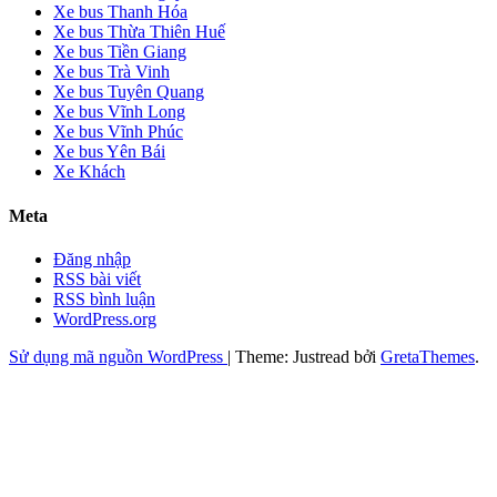
Xe bus Thanh Hóa
Xe bus Thừa Thiên Huế
Xe bus Tiền Giang
Xe bus Trà Vinh
Xe bus Tuyên Quang
Xe bus Vĩnh Long
Xe bus Vĩnh Phúc
Xe bus Yên Bái
Xe Khách
Meta
Đăng nhập
RSS bài viết
RSS bình luận
WordPress.org
Sử dụng mã nguồn WordPress
|
Theme: Justread bởi
GretaThemes
.