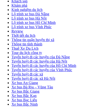
Khách sạn
Khám phá
Kinh nghiệm du lịch
Lộ trình xe bus Đà Nẵng
Lộ trình xe bus Hà Nội
Lộ trình xe bus Hồ Chí Minh
Lộ trình xe bus Vĩnh Phúc
Review
Thời tiết du lịch
Thông tin quận huyện thị xã
Thông tin tỉnh thành
Thuê Xe Du Lịch
Tour du lịch công ty
Tuyến buýt đi các huyện của Đà Nẵng
Tuyến buýt đi các huyện của Hà Nội
Tuyến buýt đi các huyện của Hồ Chí Minh
Tuyến buýt đi các huyện của Vĩnh Phúc
Tuyến buýt đi các xã
Tuyến buýt đi các xã Hà Nội
Xe bus An Giang
Xe bus Bà Rịa – Vũng Tàu
Xe bus Bắc Giang
Xe bus Bắc Kạn
Xe bus Bạc Liêu
Xe bus Bắc Ninh