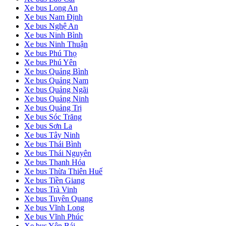
Xe bus Long An
Xe bus Nam Định
Xe bus Nghệ An
Xe bus Ninh Bình
Xe bus Ninh Thuận
Xe bus Phú Thọ
Xe bus Phú Yên
Xe bus Quảng Bình
Xe bus Quảng Nam
Xe bus Quảng Ngãi
Xe bus Quảng Ninh
Xe bus Quảng Trị
Xe bus Sóc Trăng
Xe bus Sơn La
Xe bus Tây Ninh
Xe bus Thái Bình
Xe bus Thái Nguyên
Xe bus Thanh Hóa
Xe bus Thừa Thiên Huế
Xe bus Tiền Giang
Xe bus Trà Vinh
Xe bus Tuyên Quang
Xe bus Vĩnh Long
Xe bus Vĩnh Phúc
Xe bus Yên Bái