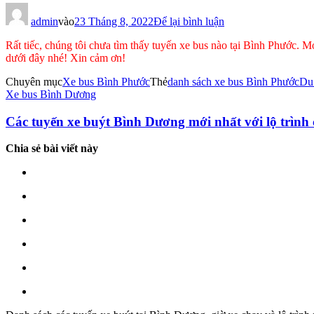
cho
Các
admin
vào
23 Tháng 8, 2022
Để lại bình luận
tuyến
Rất tiếc, chúng tôi chưa tìm thấy tuyến xe bus nào tại Bình Phước. 
xe
dưới đây nhé! Xin cảm ơn!
buýt
Bình
Chuyên mục
Xe bus Bình Phước
Thẻ
danh sách xe bus Bình Phước
Du 
Phước
Điều
Xe bus Bình Dương
mới
nhất
hướng
Các tuyến xe buýt Bình Dương mới nhất với lộ trình c
với
bài
lộ
trình
Chia sẻ bài viết này
viết
chi
tiết