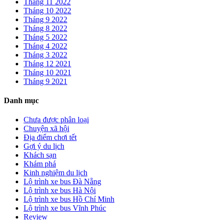
Tháng 11 2022
Tháng 10 2022
Tháng 9 2022
Tháng 8 2022
Tháng 5 2022
Tháng 4 2022
Tháng 3 2022
Tháng 12 2021
Tháng 10 2021
Tháng 9 2021
Danh mục
Chưa được phân loại
Chuyện xã hội
Địa điểm chơi tết
Gợi ý du lịch
Khách sạn
Khám phá
Kinh nghiệm du lịch
Lộ trình xe bus Đà Nẵng
Lộ trình xe bus Hà Nội
Lộ trình xe bus Hồ Chí Minh
Lộ trình xe bus Vĩnh Phúc
Review