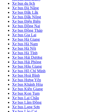
Xe bus du lịch
Xe bus Đà Nẵng
Xe bus Đắk Lắk
Xe bus Đắk Nông
Xe bus Điện Biên
Xe bus Đồng Nai
Xe bus Đồng Tháp
Xe bus Gia Lai
Xe bus Hà Giang
Xe bus Hà Nam
Xe bus Hà Nội
Xe bus Hà Tĩnh
Xe bus Hải Dương
Xe bus Hải Phòng
Xe bus Hậu Giang
Xe bus Hồ Chí Minh
Xe bus Hoà Bình
Xe bus Hưng Yên
Xe bus Khánh Hòa
Xe bus Kiên Giang
Xe bus Kon Tum
Xe bus Lai Châu
Xe bus Lâm Đồng
Xe bus Lạng Sơn
Xe bus Lào Cai