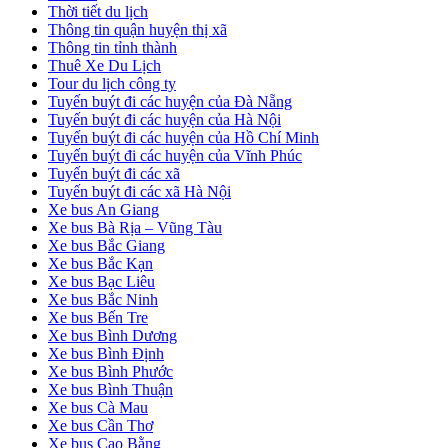
Thời tiết du lịch
Thông tin quận huyện thị xã
Thông tin tỉnh thành
Thuê Xe Du Lịch
Tour du lịch công ty
Tuyến buýt đi các huyện của Đà Nẵng
Tuyến buýt đi các huyện của Hà Nội
Tuyến buýt đi các huyện của Hồ Chí Minh
Tuyến buýt đi các huyện của Vĩnh Phúc
Tuyến buýt đi các xã
Tuyến buýt đi các xã Hà Nội
Xe bus An Giang
Xe bus Bà Rịa – Vũng Tàu
Xe bus Bắc Giang
Xe bus Bắc Kạn
Xe bus Bạc Liêu
Xe bus Bắc Ninh
Xe bus Bến Tre
Xe bus Bình Dương
Xe bus Bình Định
Xe bus Bình Phước
Xe bus Bình Thuận
Xe bus Cà Mau
Xe bus Cần Thơ
Xe bus Cao Bằng