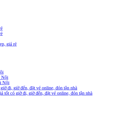
rẻ
rẻ
p, giá rẻ
ội
à Nội
à Nội
ờ đi, giờ đến, đặt vé online, đón tận nhà
tốt có giờ đi, giờ đến, đặt vé online, đón tận nhà