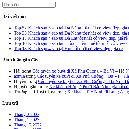
Tìm
kiếm
cho:
Bài viết mới
Top 52 Khách sạn 5 sao tại Đà Nẵng tốt nhất có view đẹp, giá 
Top 33 Khách sạn 4 sao tại Đà Nẵng tốt nhất có view đẹp, giá 
Top 18 Khách sạn 4 sao tại Đà Lạt tốt nhất có view đẹp, giá rẻ
Top 10 Khách sạn 5 sao tại Thừa Thiên Huế tốt nhất có view đẹ
Top 18 Khách sạn 4 sao tại Huế tốt nhất có view đẹp, giá rẻ
Bình luận gần đây
Hải
trong
Các tuyến xe buýt đi Xã Phú Cường – Ba Vì – Hà N
admin
trong
Các tuyến xe buýt đi Xã Phú Cường – Ba Vì – H
Huyên
trong
Các tuyến xe buýt đi Xã Phú Cường – Ba Vì – H
Nguyễn gấm
trong
Xe khách Hưng Yên đi Bắc Ninh giá tốt có gi
Trương Thị Tuyết Hoa
trong
Xe khách Tây Ninh đi Long An giá 
Lưu trữ
Tháng 2 2023
Tháng 1 2023
Tháng 12 2022