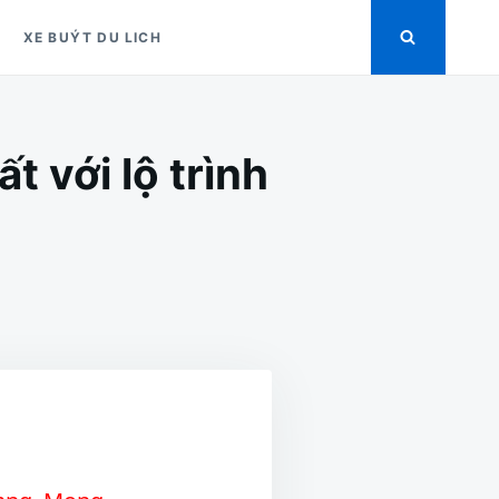
XE BUÝT DU LICH
 với lộ trình
O
C
YẾN
ÝT
N
NG
ẤT