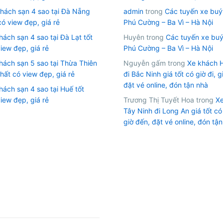
hách sạn 4 sao tại Đà Nẵng
admin
trong
Các tuyến xe buýt
có view đẹp, giá rẻ
Phú Cường – Ba Vì – Hà Nội
ách sạn 4 sao tại Đà Lạt tốt
Huyên
trong
Các tuyến xe buý
iew đẹp, giá rẻ
Phú Cường – Ba Vì – Hà Nội
hách sạn 5 sao tại Thừa Thiên
Nguyễn gấm
trong
Xe khách 
hất có view đẹp, giá rẻ
đi Bắc Ninh giá tốt có giờ đi, g
đặt vé online, đón tận nhà
hách sạn 4 sao tại Huế tốt
iew đẹp, giá rẻ
Trương Thị Tuyết Hoa
trong
X
Tây Ninh đi Long An giá tốt có 
giờ đến, đặt vé online, đón tậ