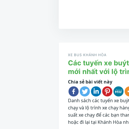
Điều
hướng
XE BUS KHÁNH HÒA
Các tuyến xe buý
bài
mới nhất với lộ trì
viết
Chia sẻ bài viết này
Danh sách các tuyến xe buýt
chạy và lộ trình xe chạy hà
suất xe chạy để các bạn tha
hoặc đi lại tại Khánh Hòa nh