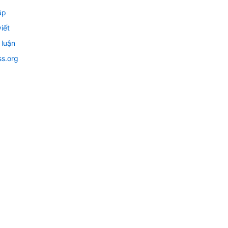
ập
iết
 luận
s.org