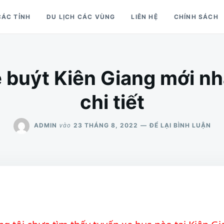
CÁC TỈNH
DU LỊCH CÁC VÙNG
LIÊN HỆ
CHÍNH SÁCH
 buýt Kiên Giang mới nhất
chi tiết
CH
vào
ADMIN
23 THÁNG 8, 2022
ĐỂ LẠI BÌNH LUẬN
CÁ
TU
XE
BU
KIÊ
GIA
MỚI
NH
VỚI
LỘ