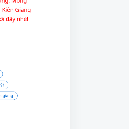
Giang. Mong
NH
i Kiên Giang
T
ới đây nhé!
uýt
ên giang