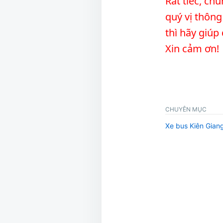
Rất tiếc, ch
quý vị thông
thì hãy giú
Xin cảm ơn!
CHUYÊN MỤC
Xe bus Kiên Gian