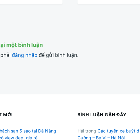
lại một bình luận
 phải
đăng nhập
để gửi bình luận.
T MỚI
BÌNH LUẬN GẦN ĐÂY
hách sạn 5 sao tại Đà Nẵng
Hải
trong
Các tuyến xe buýt đ
có view đẹp, giá rẻ
Cường – Ba Vì – Hà Nội