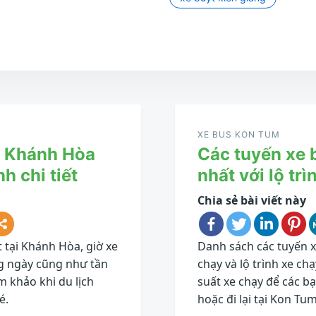
XE BUS KON TUM
t Khánh Hòa
Các tuyến xe 
nh chi tiết
nhất với lộ trìn
Chia sẻ bài viết này
 tại Khánh Hòa, giờ xe
Danh sách các tuyến x
ng ngày cũng như tần
chạy và lộ trình xe c
m khảo khi du lịch
suất xe chạy để các b
é.
hoặc đi lại tại Kon Tu