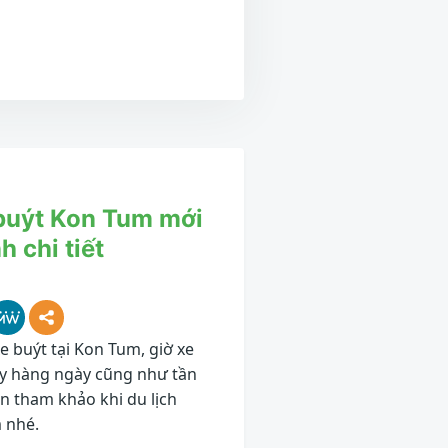
buýt Kon Tum mới
h chi tiết
e buýt tại Kon Tum, giờ xe
hạy hàng ngày cũng như tần
ạn tham khảo khi du lịch
m nhé.