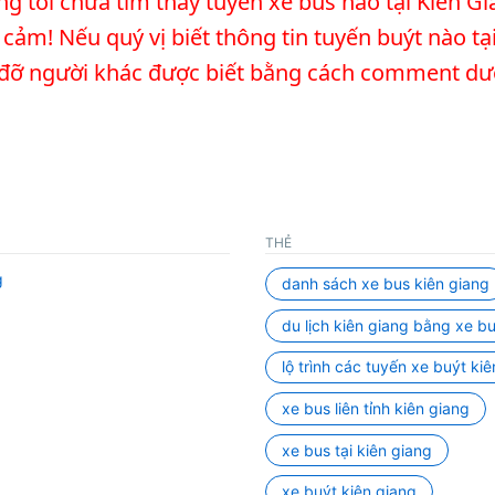
úng tôi chưa tìm thấy tuyến xe bus nào tại Kiên 
TRÌ
CHI
 cảm! Nếu quý vị biết thông tin tuyến buýt nào tạ
TIẾ
p đỡ người khác được biết bằng cách comment dư
THẺ
g
danh sách xe bus kiên giang
du lịch kiên giang bằng xe b
lộ trình các tuyến xe buýt ki
xe bus liên tỉnh kiên giang
xe bus tại kiên giang
xe buýt kiên giang