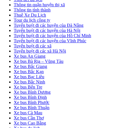
Thông tin quận huyện thị xã
Thông tin tỉnh thành
Thuê Xe Du Lịch
Tour du lịch công ty
Tuyến buýt đi các huyện của Đà Nẵng
Tuyến buýt đi các huyện của Hà Nội
Tuyến buýt đi các huyện của Hồ Chí Minh
Tuyến buýt đi các huyện của Vĩnh Phúc
Tuyến buýt đi các xã
Tuyến buýt đi các xã Hà Nội
Xe bus An Giang
Xe bus Bà Rịa – Vũng Tàu
Xe bus Bắc Giang
Xe bus Bắc Kạn
Xe bus Bạc Liêu
Xe bus Bắc Ninh
Xe bus Bến Tre
Xe bus Bình Dương
Xe bus Bình Định
Xe bus Bình Phước
Xe bus Bình Thuận
Xe bus Cà Mau
Xe bus Cần Thơ
Xe bus Cao Bằng