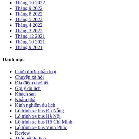
Tháng 10 2022
Tháng 9 2022
Tháng 8 2022
Tháng 5 2022
Tháng 4 2022
Tháng 3 2022
Tháng 12 2021
Tháng 10 2021
Tháng 9 2021
Danh mục
Chưa được phân loại
Chuyện xã hội
Địa điểm chơi tết
Gợi ý du lịch
Khách sạn
Khám phá
Kinh nghiệm du lịch
Lộ trình xe bus Đà Nẵng
Lộ trình xe bus Hà Nội
Lộ trình xe bus Hồ Chí Minh
Lộ trình xe bus Vĩnh Phúc
Review
Thời tiết du lịch