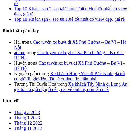
rẻ
Top 10 Khách sạn 5 sao tại Thừa Thiên Huế tốt nhất có view
đẹp, giá rẻ
Top 18 Khách sạn 4 sao tại Huế tốt nhất có view đẹp, giá rẻ
Bình luận gần đây
Hải
trong
Các tuyến xe buýt đi Xã Phú Cường – Ba Vì – Hà
Nội
admin
trong
Các tuyến xe buýt đi Xã Phú Cường – Ba Vì –
Hà Nội
Huyên
trong
Các tuyến xe buýt đi Xã Phú Cường – Ba Vì –
Hà Nội
Nguyễn gấm
trong
Xe khách Hưng Yên đi Bắc Ninh giá tốt
có giờ đi, giờ đến, đặt vé online, đón tận nhà
Trương Thị Tuyết Hoa
trong
Xe khách Tây Ninh đi Long An
giá tốt có giờ đi, giờ đến, đặt vé online, đón tận nhà
Lưu trữ
Tháng 2 2023
Tháng 1 2023
Tháng 12 2022
Tháng 11 2022