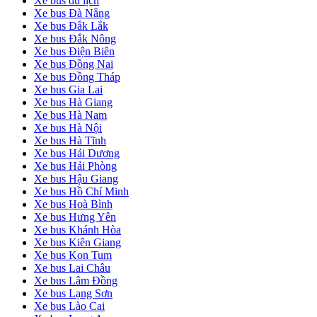
Xe bus du lịch
Xe bus Đà Nẵng
Xe bus Đắk Lắk
Xe bus Đắk Nông
Xe bus Điện Biên
Xe bus Đồng Nai
Xe bus Đồng Tháp
Xe bus Gia Lai
Xe bus Hà Giang
Xe bus Hà Nam
Xe bus Hà Nội
Xe bus Hà Tĩnh
Xe bus Hải Dương
Xe bus Hải Phòng
Xe bus Hậu Giang
Xe bus Hồ Chí Minh
Xe bus Hoà Bình
Xe bus Hưng Yên
Xe bus Khánh Hòa
Xe bus Kiên Giang
Xe bus Kon Tum
Xe bus Lai Châu
Xe bus Lâm Đồng
Xe bus Lạng Sơn
Xe bus Lào Cai