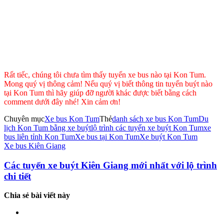
Rất tiếc, chúng tôi chưa tìm thấy tuyến xe bus nào tại Kon Tum.
Mong quý vị thông cảm! Nếu quý vị biết thông tin tuyến buýt nào
tại Kon Tum thì hãy giúp đỡ người khác được biết bằng cách
comment dưới đây nhé! Xin cảm ơn!
Chuyên mục
Xe bus Kon Tum
Thẻ
danh sách xe bus Kon Tum
Du
lịch Kon Tum bằng xe buýt
lộ trình các tuyến xe buýt Kon Tum
xe
bus liên tỉnh Kon Tum
Xe bus tại Kon Tum
Xe buýt Kon Tum
Điều
Xe bus Kiên Giang
hướng
Các tuyến xe buýt Kiên Giang mới nhất với lộ trình
bài
chi tiết
viết
Chia sẻ bài viết này